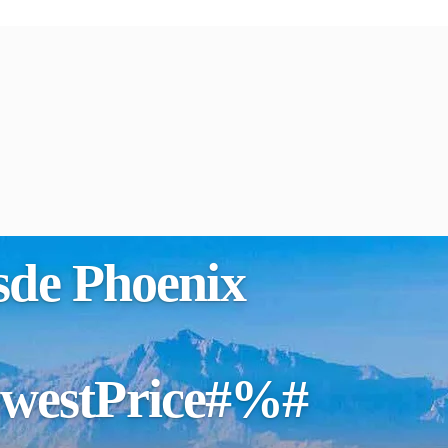
esde Phoenix
westPrice#%#