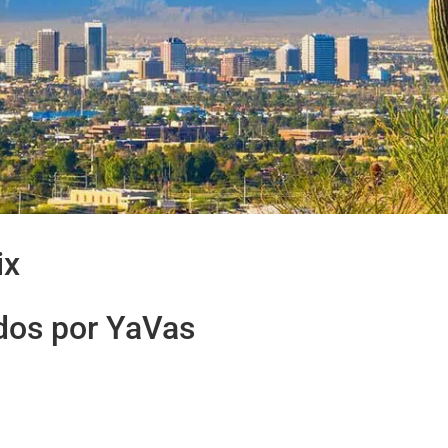
ix
idos por YaVas