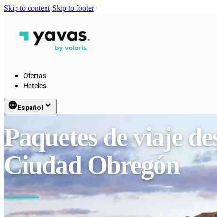
Skip to content
-
Skip to footer
Ofertas
Hoteles
language
keyboard_arrow_down
Español
Paquetes de viaje d
Ciudad Obregón