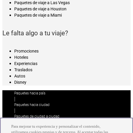
Paquetes de viaje a Las Vegas
Paquetes de viaje a Houston
Paquetes de viaje a Miami
Le falta algo a tu viaje?
Promociones
Hoteles
Experiencias
Traslados
Autos
Disney
Paquetes hacia país
|
Paquetes hacia ciudad
|
Paquetes de ciudad a ciudad
|
Para mejorar tu experiencia y personalizar el contenido,
Paquetes de ciudad a país
utilizamos cookies propias y de terceros. Al aceptar todas las