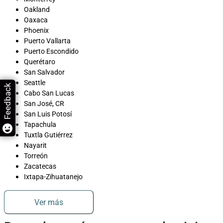
Oakland
Oaxaca
Phoenix
Puerto Vallarta
Puerto Escondido
Querétaro
San Salvador
Seattle
Feedback
Cabo San Lucas
San José, CR
San Luis Potosí
Tapachula
Tuxtla Gutiérrez
Nayarit
Torreón
Zacatecas
Ixtapa-Zihuatanejo
Ver más