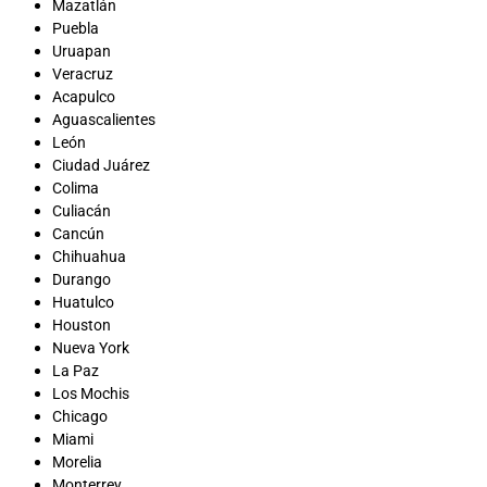
Mazatlán
Puebla
Uruapan
Veracruz
Acapulco
Aguascalientes
León
Ciudad Juárez
Colima
Culiacán
Cancún
Chihuahua
Durango
Huatulco
Houston
Nueva York
La Paz
Los Mochis
Chicago
Miami
Morelia
Monterrey