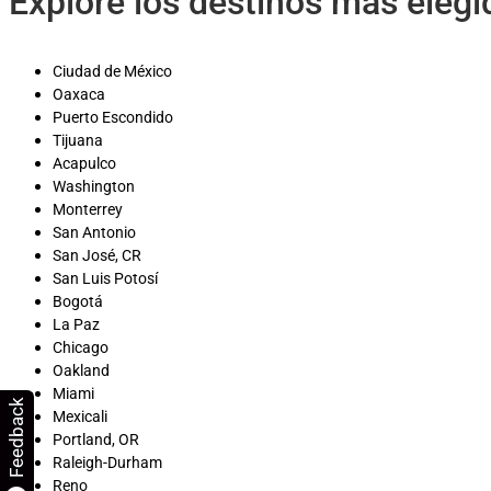
Explore los destinos más eleg
Ciudad de México
Oaxaca
Puerto Escondido
Tijuana
Acapulco
Washington
Monterrey
San Antonio
San José, CR
San Luis Potosí
Bogotá
La Paz
Chicago
Oakland
Miami
Feedback
Mexicali
Portland, OR
Raleigh-Durham
Reno