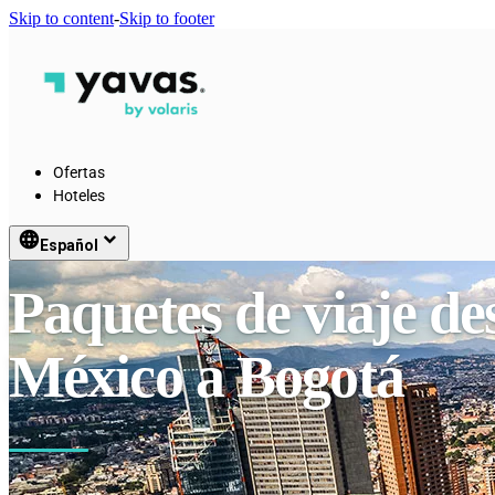
Skip to content
-
Skip to footer
Ofertas
Hoteles
language
keyboard_arrow_down
Español
Paquetes de viaje d
México a Bogotá