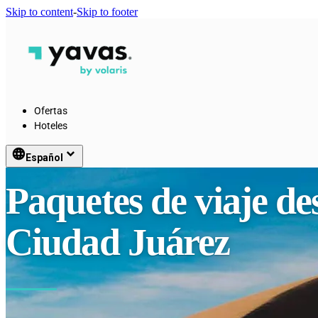
Skip to content
-
Skip to footer
Ofertas
Hoteles
language
keyboard_arrow_down
Español
Paquetes de viaje d
Ciudad Juárez