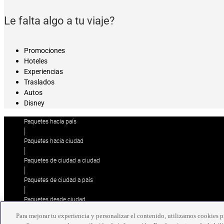
Le falta algo a tu viaje?
Promociones
Hoteles
Experiencias
Traslados
Autos
Disney
Paquetes hacia país
|
Paquetes hacia ciudad
|
Paquetes de ciudad a ciudad
|
Paquetes de ciudad a país
|
Paquetes desde ciudad
|
Para mejorar tu experiencia y personalizar el contenido, utilizamos cookies pr
Paquetes desde país