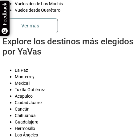
Vuelos desde Los Mochis
Feedback
Vuelos desde Querétaro
Ver más
Explore los destinos más elegidos
por YaVas
La Paz
Monterrey
Mexicali
Tuxtla Gutiérrez
Acapulco
Ciudad Juárez
Cancún
Chihuahua
Guadalajara
Hermosillo
Los Ángeles