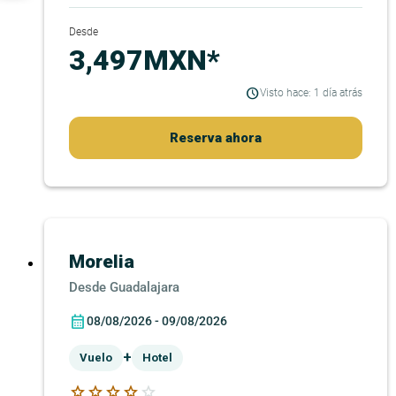
Desde
3,497MXN*
Visto hace: 1 día atrás
Reserva ahora
Morelia
Guadalajara
08/08/2026 - 09/08/2026
+
Vuelo
Hotel
star
star
star
star
star