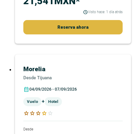
21,541MXN*
Visto hace: 1 día atrás
Reserva ahora
Morelia
Tijuana
04/09/2026 - 07/09/2026
+
Vuelo
Hotel
star
star
star
star
star
Desde