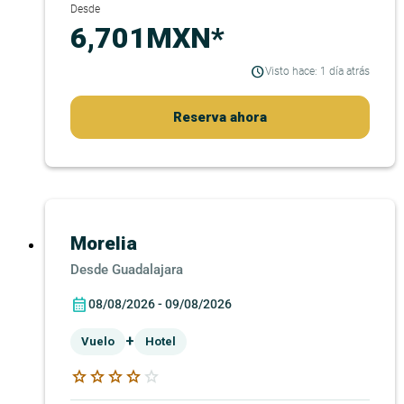
Desde
6,701MXN*
Visto hace: 1 día atrás
Reserva ahora
Morelia
Guadalajara
08/08/2026 - 09/08/2026
+
Vuelo
Hotel
star
star
star
star
star