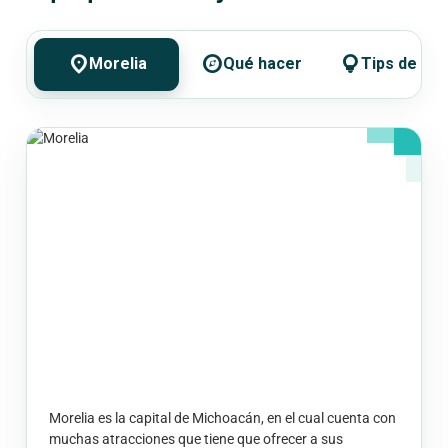
location_on
explore
lightbulb
Morelia
Qué hacer
Tips de via
Morelia es la capital de Michoacán, en el cual cuenta con
muchas atracciones que tiene que ofrecer a sus