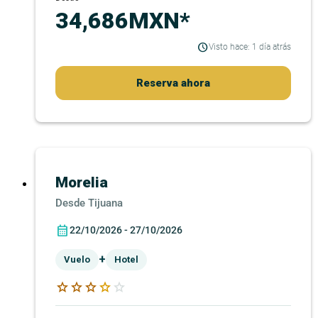
34,686MXN*
Visto hace: 1 día atrás
Reserva ahora
Morelia
Tijuana
22/10/2026 - 27/10/2026
+
Vuelo
Hotel
star
star
star
star
star