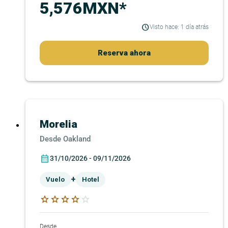
5,576MXN*
Visto hace: 1 día atrás
Reserva ahora
Morelia
Oakland
31/10/2026 - 09/11/2026
+
Vuelo
Hotel
star
star
star
star
star
Desde