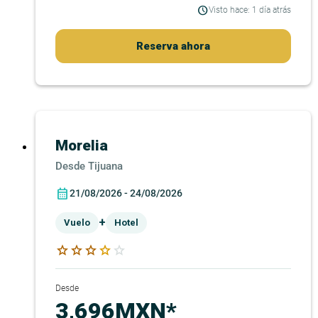
Visto hace: 1 día atrás
Reserva ahora
Morelia
Tijuana
21/08/2026 - 24/08/2026
+
Vuelo
Hotel
star
star
star
star
star
Desde
3,696MXN*