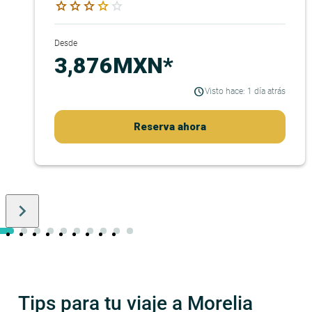
star
star
star
star
star
Desde
3,876MXN*
Visto hace: 1 día atrás
Reserva ahora
keyboard_arrow_right
Tips para tu viaje a Morelia