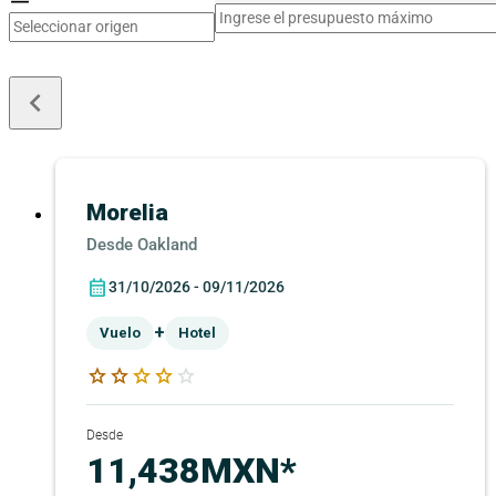
keyboard_arrow_left
Morelia
Oakland
31/10/2026 - 09/11/2026
+
Vuelo
Hotel
star
star
star
star
star
Desde
11,438MXN*