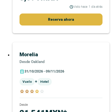
Visto hace: 1 día atrás
Reserva ahora
Morelia
Oakland
31/10/2026 - 09/11/2026
+
Vuelo
Hotel
star
star
star
star
star
Desde