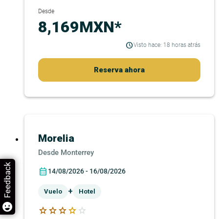
Desde
8,169MXN*
Visto hace: 18 horas atrás
Reserva ahora
Morelia
Monterrey
Feedback
14/08/2026 - 16/08/2026
+
Vuelo
Hotel
star
star
star
star
star