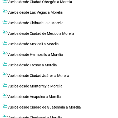
flight_takeoff
Vuelos desde Ciudad Obregón a Morelia
flight_takeoff
Vuelos desde Las Vegas a Morelia
flight_takeoff
Vuelos desde Chihuahua a Morelia
flight_takeoff
Vuelos desde Ciudad de México a Morelia
flight_takeoff
Vuelos desde Mexicali a Morelia
flight_takeoff
Vuelos desde Hermosillo a Morelia
flight_takeoff
Vuelos desde Fresno a Morelia
flight_takeoff
Vuelos desde Ciudad Juárez a Morelia
flight_takeoff
Vuelos desde Monterrey a Morelia
flight_takeoff
Vuelos desde Acapulco a Morelia
flight_takeoff
Vuelos desde Ciudad de Guatemala a Morelia
flight_takeoff
Vuelos desde Cincinnati a Morelia