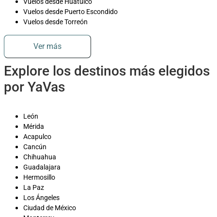
Vuelos desde Huatulco
Vuelos desde Puerto Escondido
Vuelos desde Torreón
Ver más
Explore los destinos más elegidos
por YaVas
León
Mérida
Acapulco
Cancún
Chihuahua
Guadalajara
Hermosillo
La Paz
Los Ángeles
Ciudad de México