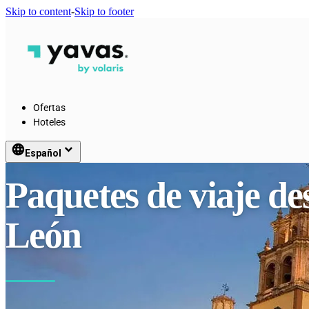
Skip to content
-
Skip to footer
Ofertas
Hoteles
language
keyboard_arrow_down
Español
Paquetes de viaje d
León