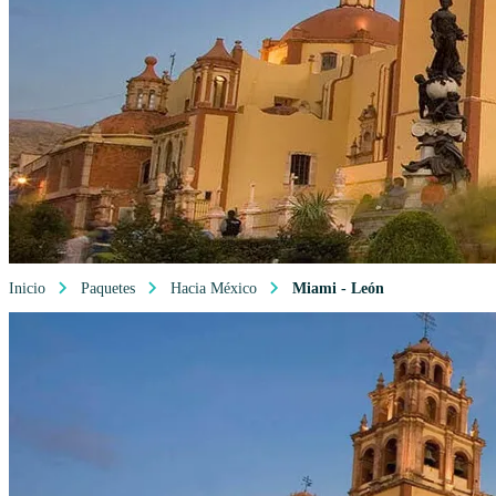
Inicio
Paquetes
Hacia México
Miami - León