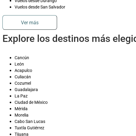
Vuelos desde Durango
Vuelos desde San Salvador
Ver más
Explore los destinos más eleg
Cancún
León
Acapulco
Culiacán
Cozumel
Guadalajara
La Paz
Ciudad de México
Mérida
Morelia
Cabo San Lucas
Tuxtla Gutiérrez
Tijuana