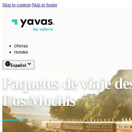
Skip to content
-
Skip to footer
Ofertas
Hoteles
language
keyboard_arrow_down
Español
Paquetes de viaje d
Los Mochis