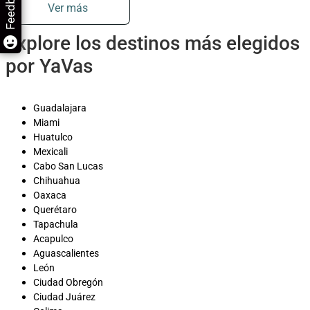
Feedback
Ver más
Explore los destinos más elegidos
por YaVas
Guadalajara
Miami
Huatulco
Mexicali
Cabo San Lucas
Chihuahua
Oaxaca
Querétaro
Tapachula
Acapulco
Aguascalientes
León
Ciudad Obregón
Ciudad Juárez