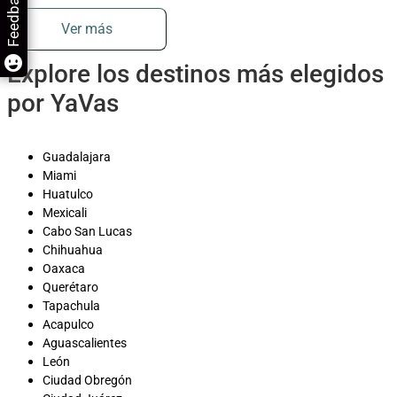
Feedback
Ver más
Explore los destinos más elegidos
por YaVas
Guadalajara
Miami
Huatulco
Mexicali
Cabo San Lucas
Chihuahua
Oaxaca
Querétaro
Tapachula
Acapulco
Aguascalientes
León
Ciudad Obregón