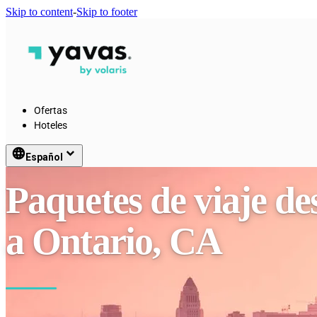
Skip to content
-
Skip to footer
Ofertas
Hoteles
language
keyboard_arrow_down
Español
Paquetes de viaje d
a Ontario, CA