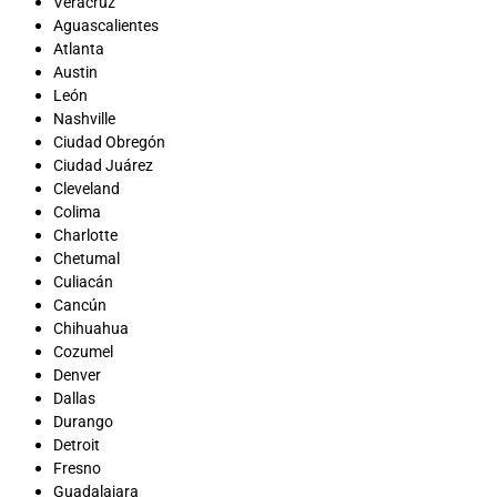
Veracruz
Aguascalientes
Atlanta
Austin
León
Nashville
Ciudad Obregón
Ciudad Juárez
Cleveland
Colima
Charlotte
Chetumal
Culiacán
Cancún
Chihuahua
Cozumel
Denver
Dallas
Durango
Detroit
Fresno
Guadalajara