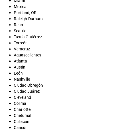
Miami
Mexicali
Portland, OR
Raleigh-Durham
Reno
Seattle
Tuxtla Gutiérrez
Torreón
Veracruz
Aguascalientes
Atlanta
Austin
León
Nashville
Ciudad Obregón
Ciudad Juárez
Cleveland
Colima
Charlotte
Chetumal
Culiacán
Cancún