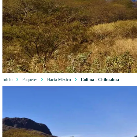
Inicio
Paquetes
Hacia México
Colima - Chihuahua