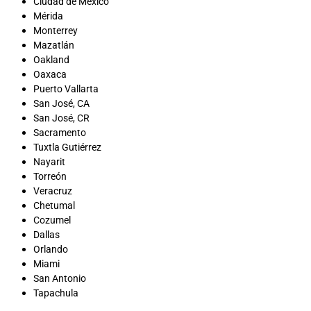
Ciudad de México
Mérida
Monterrey
Mazatlán
Oakland
Oaxaca
Puerto Vallarta
San José, CA
San José, CR
Sacramento
Tuxtla Gutiérrez
Nayarit
Torreón
Veracruz
Chetumal
Cozumel
Dallas
Orlando
Miami
San Antonio
Tapachula