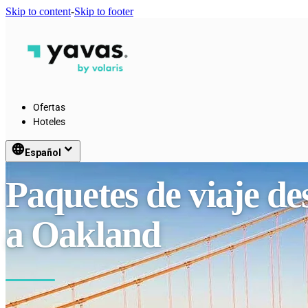
Skip to content
-
Skip to footer
Ofertas
Hoteles
language
keyboard_arrow_down
Español
Paquetes de viaje d
a Oakland