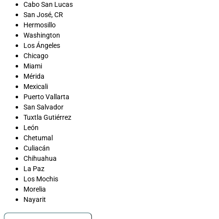
Cabo San Lucas
San José, CR
Hermosillo
Washington
Los Ángeles
Chicago
Miami
Mérida
Mexicali
Puerto Vallarta
San Salvador
Tuxtla Gutiérrez
León
Chetumal
Culiacán
Chihuahua
La Paz
Los Mochis
Morelia
Nayarit