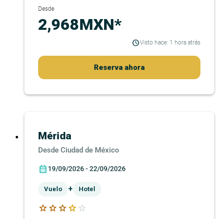
Desde
2,968MXN*
Visto hace: 1 hora atrás
Reserva ahora
Mérida
Ciudad de México
19/09/2026 - 22/09/2026
+
Vuelo
Hotel
star
star
star
star
star