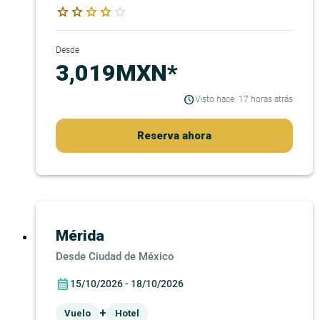
star
star
star
star
star
Desde
3,019MXN*
Visto hace: 17 horas atrás
Reserva ahora
Mérida
Ciudad de México
15/10/2026 - 18/10/2026
+
Vuelo
Hotel