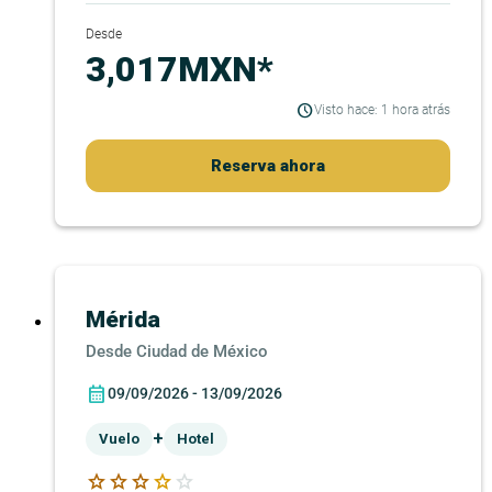
Desde
3,017MXN*
Visto hace: 1 hora atrás
Reserva ahora
Mérida
Ciudad de México
09/09/2026 - 13/09/2026
+
Vuelo
Hotel
star
star
star
star
star