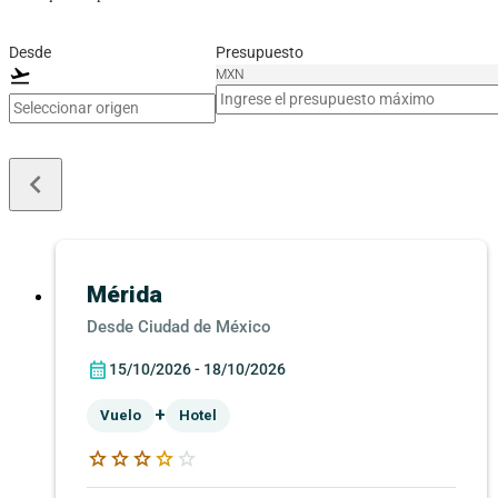
Desde
Presupuesto
flight_takeoff
MXN
keyboard_arrow_left
Mérida
Ciudad de México
15/10/2026 - 18/10/2026
+
Vuelo
Hotel
star
star
star
star
star