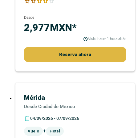
star
star
star
star
star
Desde
2,977MXN*
Visto hace: 1 hora atrás
Reserva ahora
Mérida
Ciudad de México
04/09/2026 - 07/09/2026
+
Vuelo
Hotel