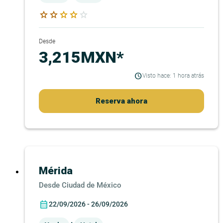
star
star
star
star
star
Desde
3,215MXN*
Visto hace: 1 hora atrás
Reserva ahora
Mérida
Ciudad de México
22/09/2026 - 26/09/2026