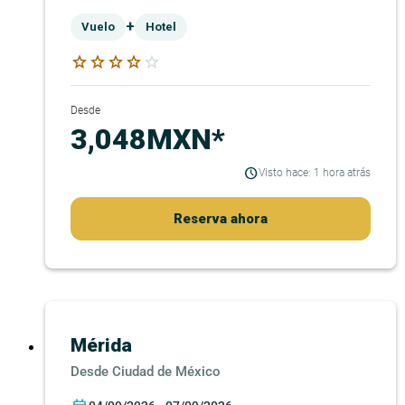
+
Vuelo
Hotel
star
star
star
star
star
Desde
3,048MXN*
Visto hace: 1 hora atrás
Reserva ahora
Mérida
Ciudad de México