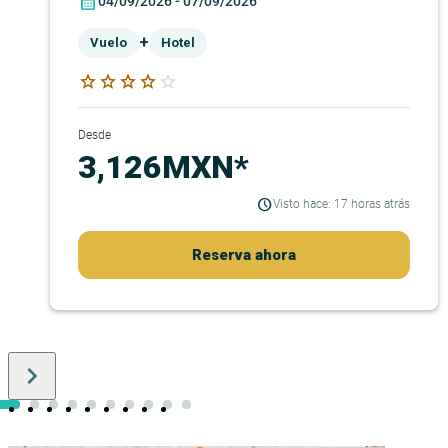
04/09/2026 - 07/09/2026
+
Vuelo
Hotel
star
star
star
star
star
Desde
3,126MXN*
Visto hace: 17 horas atrás
Reserva ahora
keyboard_arrow_right