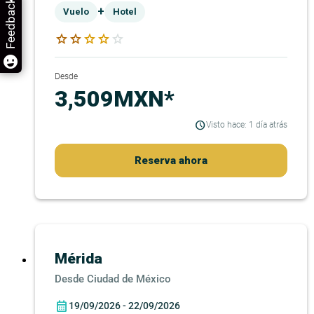
Feedback
+
Vuelo
Hotel
star
star
star
star
star
Desde
3,509MXN*
Visto hace: 1 día atrás
Reserva ahora
Mérida
Ciudad de México
19/09/2026 - 22/09/2026