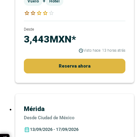
+
Vuelo
Hotel
star
star
star
star
star
Desde
3,443MXN*
Visto hace: 13 horas atrás
Reserva ahora
Mérida
Ciudad de México
13/09/2026 - 17/09/2026