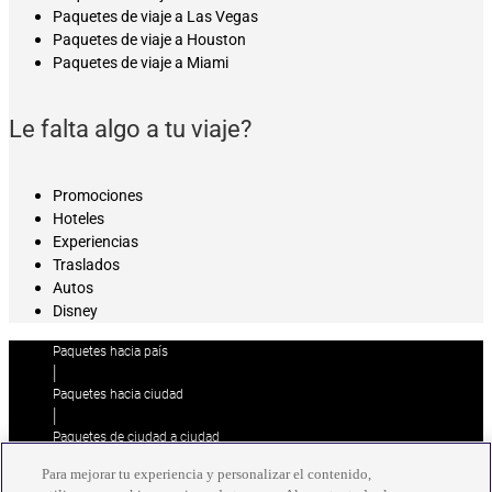
Paquetes de viaje a Las Vegas
Paquetes de viaje a Houston
Paquetes de viaje a Miami
Le falta algo a tu viaje?
Promociones
Hoteles
Experiencias
Traslados
Autos
Disney
Paquetes hacia país
|
Paquetes hacia ciudad
|
Paquetes de ciudad a ciudad
|
Para mejorar tu experiencia y personalizar el contenido,
Paquetes de ciudad a país