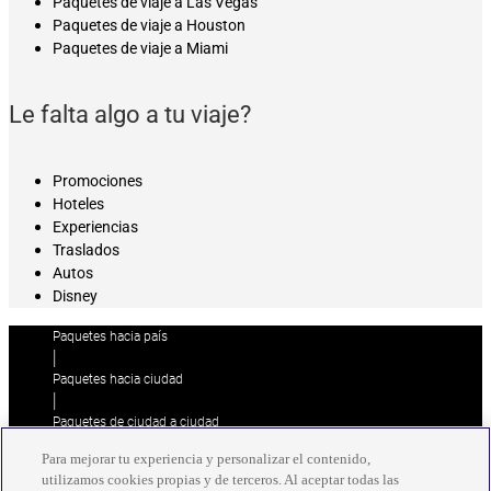
Paquetes de viaje a Las Vegas
Paquetes de viaje a Houston
Paquetes de viaje a Miami
Le falta algo a tu viaje?
Promociones
Hoteles
Experiencias
Traslados
Autos
Disney
Paquetes hacia país
|
Paquetes hacia ciudad
|
Paquetes de ciudad a ciudad
|
Para mejorar tu experiencia y personalizar el contenido,
Paquetes de ciudad a país
utilizamos cookies propias y de terceros. Al aceptar todas las
|