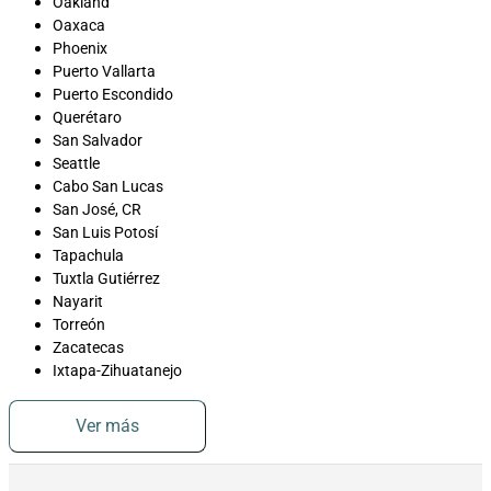
Oakland
Oaxaca
Phoenix
Puerto Vallarta
Puerto Escondido
Querétaro
San Salvador
Seattle
Cabo San Lucas
San José, CR
San Luis Potosí
Tapachula
Tuxtla Gutiérrez
Nayarit
Torreón
Zacatecas
Ixtapa-Zihuatanejo
Ver más