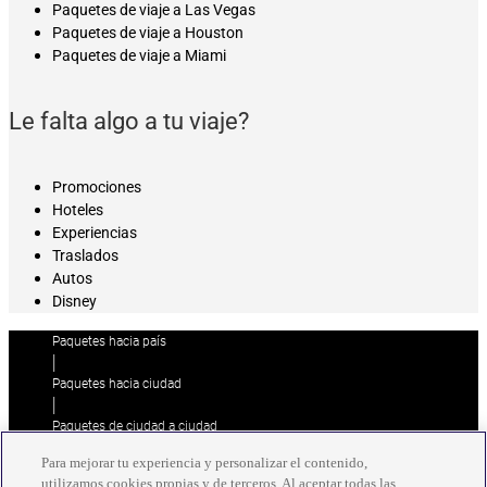
Paquetes de viaje a Las Vegas
Paquetes de viaje a Houston
Paquetes de viaje a Miami
Le falta algo a tu viaje?
Promociones
Hoteles
Experiencias
Traslados
Autos
Disney
Paquetes hacia país
|
Paquetes hacia ciudad
|
Paquetes de ciudad a ciudad
|
Para mejorar tu experiencia y personalizar el contenido,
Paquetes de ciudad a país
utilizamos cookies propias y de terceros. Al aceptar todas las