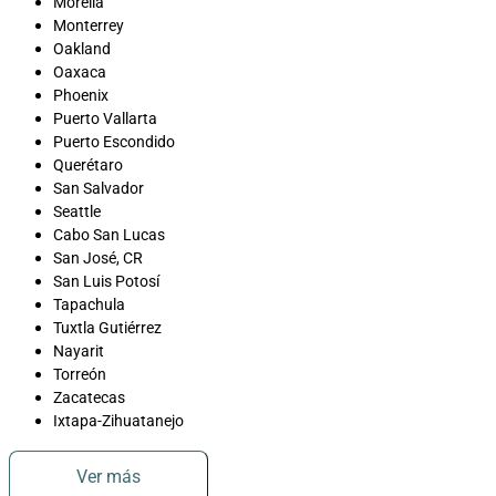
Morelia
Monterrey
Oakland
Oaxaca
Phoenix
Puerto Vallarta
Puerto Escondido
Querétaro
San Salvador
Seattle
Cabo San Lucas
San José, CR
San Luis Potosí
Tapachula
Tuxtla Gutiérrez
Nayarit
Torreón
Zacatecas
Ixtapa-Zihuatanejo
Ver más