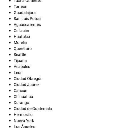
Tuxtla Gutiérrez
Torreón
Guadalajara
San Luis Potosí
Aguascalientes
Culiacán
Huatulco
Morelia
Querétaro
Seattle
Tijuana
Acapulco
León
Ciudad Obregón
Ciudad Juárez
Cancún
Chihuahua
Durango
Ciudad de Guatemala
Hermosillo
Nueva York
Los Ángeles