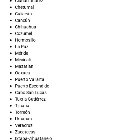
Ciudad Juárez
Chetumal
Culiacán
Cancún
Chihuahua
Cozumel
Hermosillo
La Paz
Mérida
Mexicali
Mazatlán
Oaxaca
Puerto Vallarta
Puerto Escondido
Cabo San Lucas
Tuxtla Gutiérrez
Tijuana
Torreón
Uruapan
Veracruz
Zacatecas
Ixtapa-Zihuatanejo