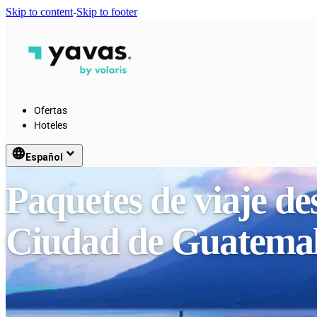
Skip to content
-
Skip to footer
Ofertas
Hoteles
language
keyboard_arrow_down
Español
Paquetes de viaje d
Ciudad de Guatema