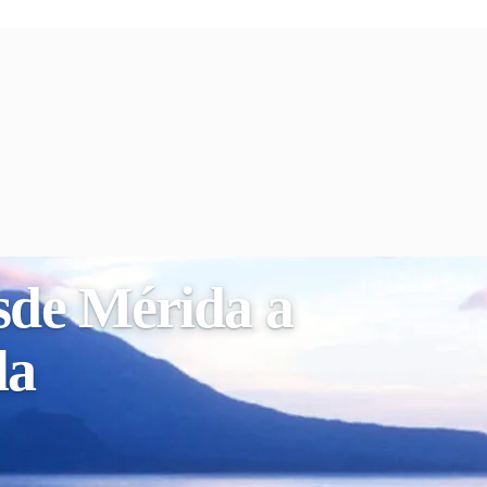
esde Mérida a
la