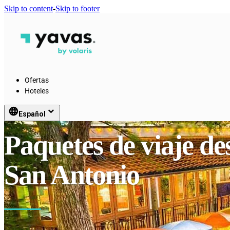
Skip to content
-
Skip to footer
Ofertas
Hoteles
language
keyboard_arrow_down
Español
Paquetes de viaje de
San Antonio