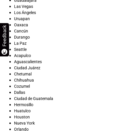
Guadalajara
Las Vegas
Los Ángeles
Uruapan
Oaxaca
Feedback
Cancún
Durango
La Paz
Seattle
Acapulco
Aguascalientes
Ciudad Juárez
Chetumal
Chihuahua
Cozumel
Dallas
Ciudad de Guatemala
Hermosillo
Huatulco
Houston
Nueva York
Orlando