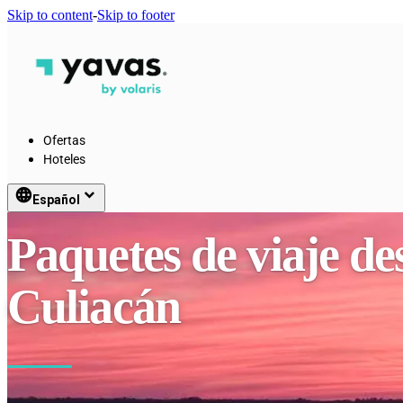
Skip to content
-
Skip to footer
Ofertas
Hoteles
language
keyboard_arrow_down
Español
Paquetes de viaje de
Culiacán