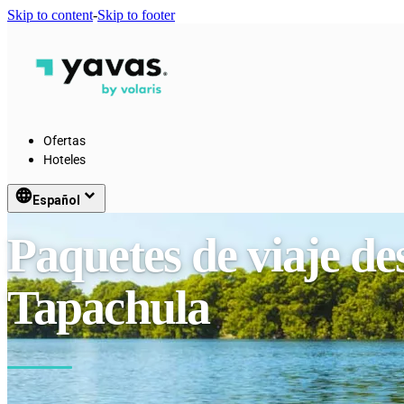
Skip to content
-
Skip to footer
Ofertas
Hoteles
language
keyboard_arrow_down
Español
Paquetes de viaje de
Tapachula