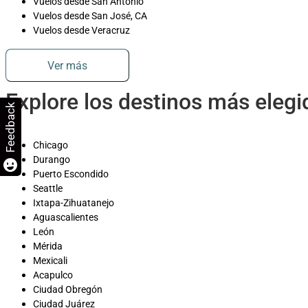
Vuelos desde San Antonio
Vuelos desde San José, CA
Vuelos desde Veracruz
Ver más
Explore los destinos más eleg
Feedback
Chicago
Durango
Puerto Escondido
Seattle
Ixtapa-Zihuatanejo
Aguascalientes
León
Mérida
Mexicali
Acapulco
Ciudad Obregón
Ciudad Juárez