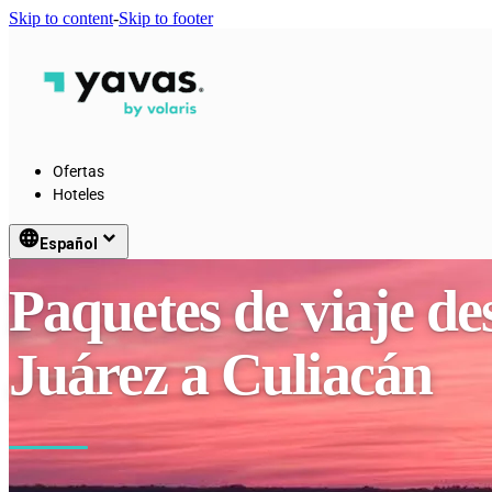
Skip to content
-
Skip to footer
Ofertas
Hoteles
language
keyboard_arrow_down
Español
Paquetes de viaje d
Juárez a Culiacán